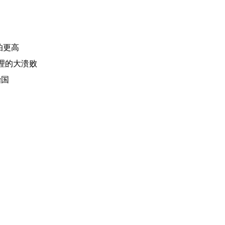
怕更高
治理的大溃败
治国