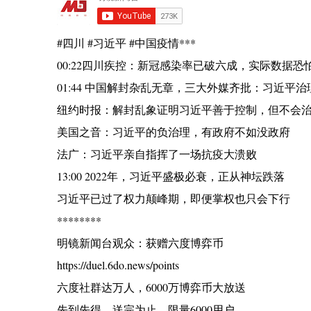
#四川 #习近平 #中国疫情***
00:22四川疾控：新冠感染率已破六成，实际数据恐
01:44 中国解封杂乱无章，三大外媒齐批：习近平
纽约时报：解封乱象证明习近平善于控制，但不会
美国之音：习近平的负治理，有政府不如没政府
法广：习近平亲自指挥了一场抗疫大溃败
13:00 2022年，习近平盛极必衰，正从神坛跌落
习近平已过了权力颠峰期，即便掌权也只会下行
********
明镜新闻台观众：获赠六度博弈币
https://duel.6do.news/points
六度社群达万人，6000万博弈币大放送
先到先得，送完为止，限量6000用户