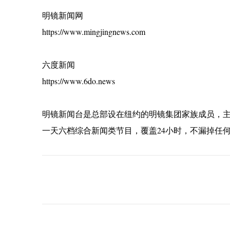
明镜新闻网
https://www.mingjingnews.com
六度新闻
https://www.6do.news
明镜新闻台是总部设在纽约的明镜集团家族成员，
一天六档综合新闻类节目，覆盖24小时，不漏掉任
C
o
m
m
e