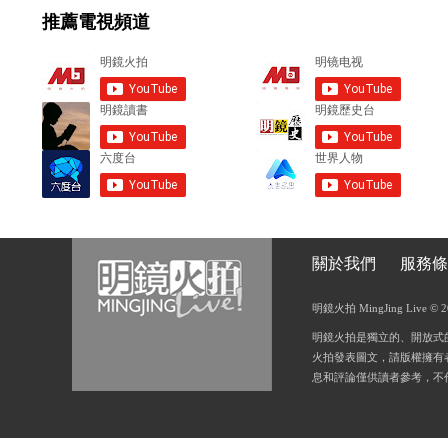
推薦電視頻道
n
t
s
關於我們
服務條
明鏡火拍 MingJing Live © 2018
明鏡火拍是獨立的、開放式
火拍發表圖文，請版權擁有
息和評論僅供讀者參考，不