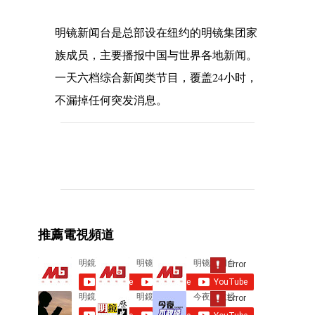
明镜新闻台是总部设在纽约的明镜集团家
族成员，主要播报中国与世界各地新闻。
一天六档综合新闻类节目，覆盖24小时，
不漏掉任何突发消息。
C
o
m
m
e
推薦電視頻道
n
t
s