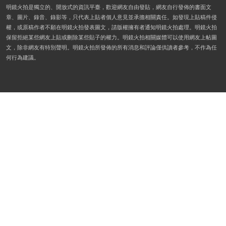
明鏡火拍是獨立的、開放式的資訊平臺，歡迎網友自由發貼，網友自行發佈的書面文
章、圖片、錄音、錄影等，只代表上貼者個人意見並承擔相關責任。如發現上貼稿件侵
權，或原稿作者不願在明鏡火拍發表圖文，請版權擁有者通知明鏡火拍處理。明鏡火拍
保留拒絕某些網友上貼或刪除某些貼子的權力。明鏡火拍相關媒體可以使用網友上帖圖
文，除非網友有特別聲明。明鏡火拍所發佈的所有消息和評論僅供讀者參考，不作為任
何行為建議。