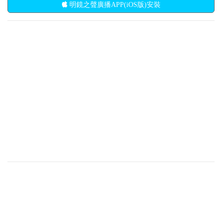
明鏡之聲廣播APP(iOS版)安裝