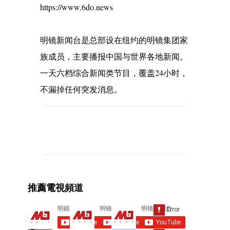
https://www.6do.news
明镜新闻台是总部设在纽约的明镜集团家
族成员，主要播报中国与世界各地新闻。
一天六档综合新闻类节目，覆盖24小时，
不漏掉任何突发消息。
C
o
m
m
e
推薦電視頻道
n
t
s