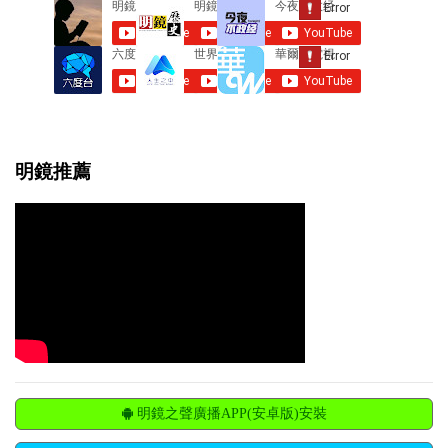
明鏡推薦
明鏡之聲廣播APP(安卓版)安裝