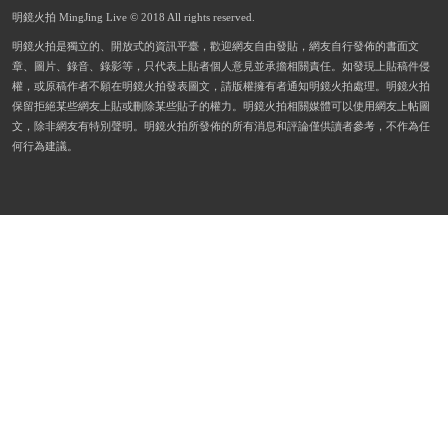
明鏡火拍 MingJing Live © 2018 All rights reserved.
明鏡火拍是獨立的、開放式的資訊平臺，歡迎網友自由發貼，網友自行發佈的書面文
章、圖片、錄音、錄影等，只代表上貼者個人意見並承擔相關責任。如發現上貼稿件侵
權，或原稿作者不願在明鏡火拍發表圖文，請版權擁有者通知明鏡火拍處理。明鏡火拍
保留拒絕某些網友上貼或刪除某些貼子的權力。明鏡火拍相關媒體可以使用網友上帖圖
文，除非網友有特別聲明。明鏡火拍所發佈的所有消息和評論僅供讀者參考，不作為任
何行為建議。