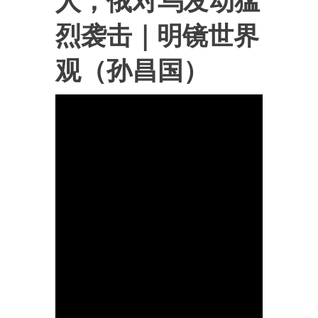
人，俄对乌发动猛
烈袭击｜明镜世界
观（孙昌国）