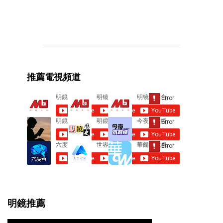
C
o
m
m
e
推薦電視頻道
n
t
s
明鏡推薦