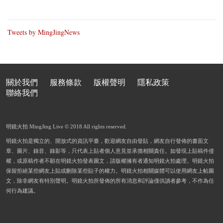
Tweets by MingJingNews
關於我們
服務條款
版權聲明
隱私政策
聯絡我們
明鏡火拍 MingJing Live © 2018 All rights reserved.
明鏡火拍是獨立的、開放式的資訊平臺，歡迎網友自由發貼，網友自行發佈的書面文
章、圖片、錄音、錄影等，只代表上貼者個人意見並承擔相關責任。如發現上貼稿件侵
權，或原稿作者不願在明鏡火拍發表圖文，請版權擁有者通知明鏡火拍處理。明鏡火拍
保留拒絕某些網友上貼或刪除某些貼子的權力。明鏡火拍相關媒體可以使用網友上帖圖
文，除非網友有特別聲明。明鏡火拍所發佈的所有消息和評論僅供讀者參考，不作為任
何行為建議。