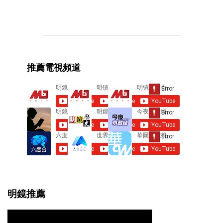
C
o
m
m
e
推薦電視頻道
n
t
s
明鏡推薦