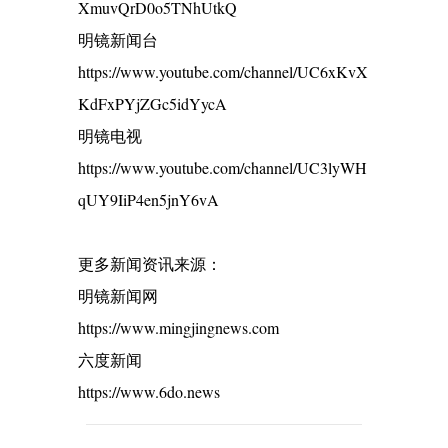
XmuvQrD0o5TNhUtkQ
明镜新闻台
https://www.youtube.com/channel/UC6xKvX
KdFxPYjZGc5idYycA
明镜电视
https://www.youtube.com/channel/UC3lyWH
qUY9IiP4en5jnY6vA
更多新闻资讯来源：
明镜新闻网
https://www.mingjingnews.com
六度新闻
https://www.6do.news