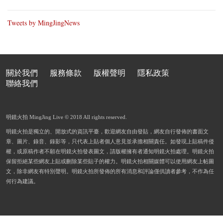
Tweets by MingJingNews
關於我們
服務條款
版權聲明
隱私政策
聯絡我們
明鏡火拍 MingJing Live © 2018 All rights reserved.
明鏡火拍是獨立的、開放式的資訊平臺，歡迎網友自由發貼，網友自行發佈的書面文
章、圖片、錄音、錄影等，只代表上貼者個人意見並承擔相關責任。如發現上貼稿件侵
權，或原稿作者不願在明鏡火拍發表圖文，請版權擁有者通知明鏡火拍處理。明鏡火拍
保留拒絕某些網友上貼或刪除某些貼子的權力。明鏡火拍相關媒體可以使用網友上帖圖
文，除非網友有特別聲明。明鏡火拍所發佈的所有消息和評論僅供讀者參考，不作為任
何行為建議。