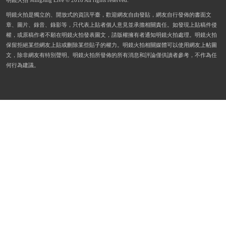
明鏡火拍 MingJing Live © 2018 All rights reserved.
明鏡火拍是獨立的、開放式的資訊平臺，歡迎網友自由發貼，網友自行發佈的書面文
章、圖片、錄音、錄影等，只代表上貼者個人意見並承擔相關責任。如發現上貼稿件侵
權，或原稿作者不願在明鏡火拍發表圖文，請版權擁有者通知明鏡火拍處理。明鏡火拍
保留拒絕某些網友上貼或刪除某些貼子的權力。明鏡火拍相關媒體可以使用網友上帖圖
文，除非網友有特別聲明。明鏡火拍所發佈的所有消息和評論僅供讀者參考，不作為任
何行為建議。