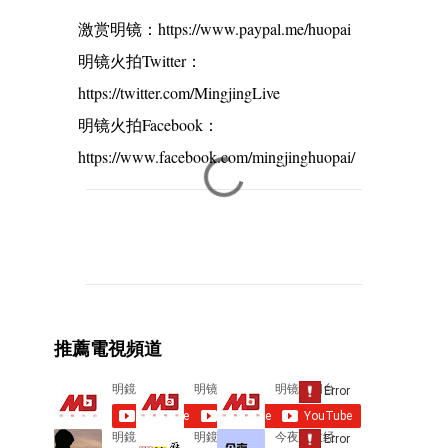
激赏明镜：https://www.paypal.me/huopai
明镜火拍Twitter：
https://twitter.com/MingjingLive
明镜火拍Facebook：
https://www.facebook.com/mingjinghuopai/
C
o
m
m
e
推薦電視頻道
n
t
s