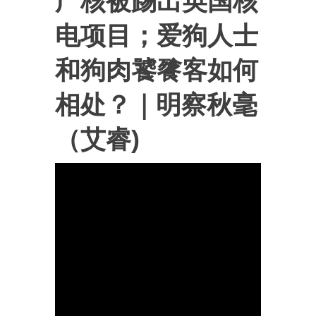
广核被踢出英国核
电项目；爱狗人士
和狗肉饕餮客如何
相处？｜明察秋毫
（艾睿)