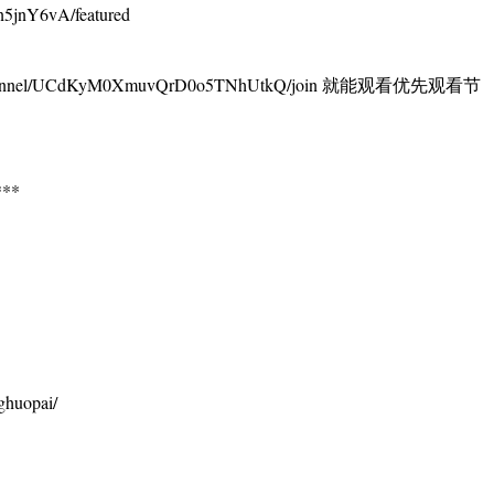
5jnY6vA/featured
annel/UCdKyM0XmuvQrD0o5TNhUtkQ/join 就能观看优先观看节
**
huopai/