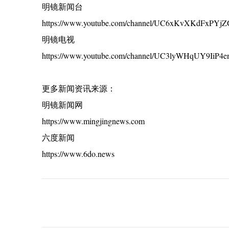
明镜新闻台
https://www.youtube.com/channel/UC6xKvXKdFxPYj
明镜电视
https://www.youtube.com/channel/UC3lyWHqUY9IiP4
更多新闻资讯来源：
明镜新闻网
https://www.mingjingnews.com
六度新闻
https://www.6do.news
C
o
m