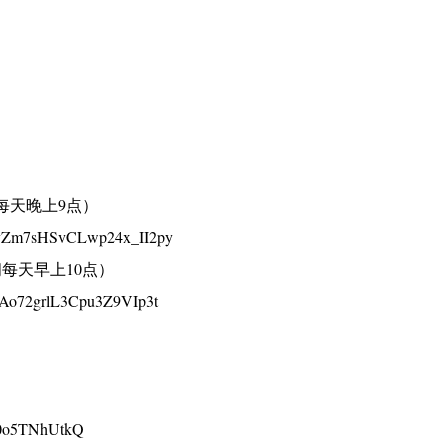
每天晚上9点）
rPbyZm7sHSvCLwp24x_II2py
每天早上10点）
b-Ao72grlL3Cpu3Z9VIp3t
D0o5TNhUtkQ