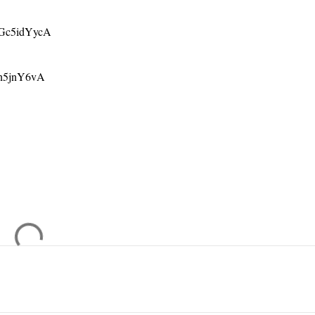
ZGc5idYycA
en5jnY6vA