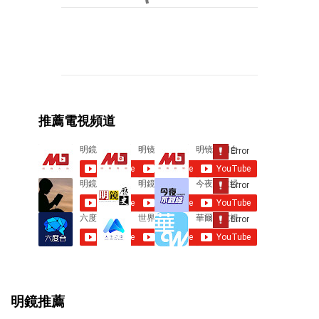
C
o
m
m
e
推薦電視頻道
n
t
s
明鏡推薦