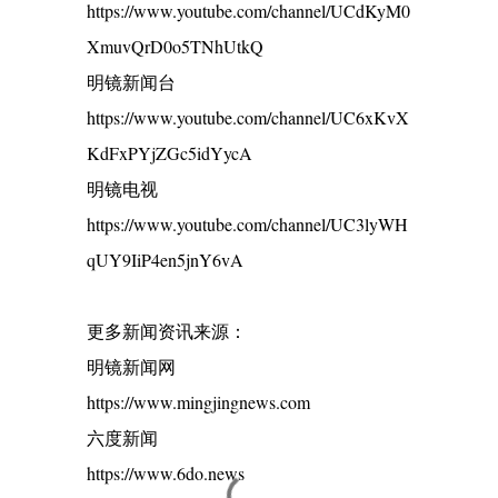
https://www.youtube.com/channel/UCdKyM0
XmuvQrD0o5TNhUtkQ
明镜新闻台
https://www.youtube.com/channel/UC6xKvX
KdFxPYjZGc5idYycA
明镜电视
https://www.youtube.com/channel/UC3lyWH
qUY9IiP4en5jnY6vA
更多新闻资讯来源：
明镜新闻网
https://www.mingjingnews.com
六度新闻
https://www.6do.news