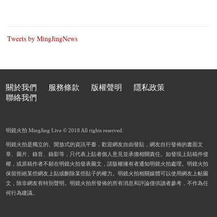
Tweets by MingJingNews
關於我們
服務條款
版權聲明
隱私政策
聯絡我們
明鏡火拍 MingJing Live © 2018 All rights reserved.
明鏡火拍是獨立的、開放式的資訊平臺，歡迎網友自由發貼，網友自行發佈的書面文
章、圖片、錄音、錄影等，只代表上貼者個人意見並承擔相關責任。如發現上貼稿件侵
權，或原稿作者不願在明鏡火拍發表圖文，請版權擁有者通知明鏡火拍處理。明鏡火拍
保留拒絕某些網友上貼或刪除某些貼子的權力。明鏡火拍相關媒體可以使用網友上帖圖
文，除非網友有特別聲明。明鏡火拍所發佈的所有消息和評論僅供讀者參考，不作為任
何行為建議。