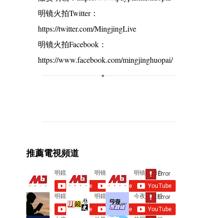
明镜火拍Twitter：
https://twitter.com/MingjingLive
明镜火拍Facebook：
https://www.facebook.com/mingjinghuopai/
C
o
m
m
e
推薦電視頻道
n
t
s