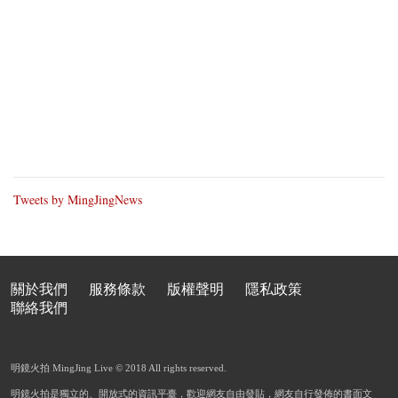
Tweets by MingJingNews
關於我們
服務條款
版權聲明
隱私政策
聯絡我們
明鏡火拍 MingJing Live © 2018 All rights reserved.
明鏡火拍是獨立的、開放式的資訊平臺，歡迎網友自由發貼，網友自行發佈的書面文