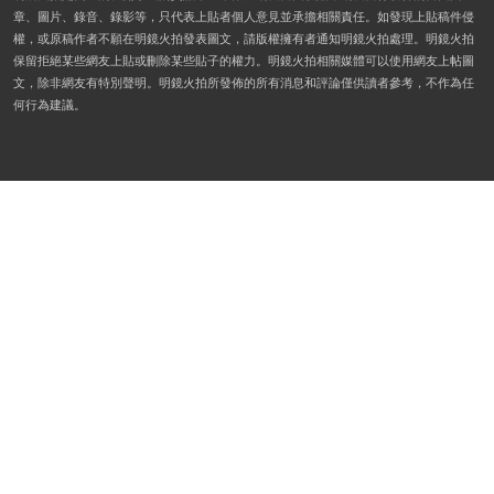
章、圖片、錄音、錄影等，只代表上貼者個人意見並承擔相關責任。如發現上貼稿件侵
權，或原稿作者不願在明鏡火拍發表圖文，請版權擁有者通知明鏡火拍處理。明鏡火拍
保留拒絕某些網友上貼或刪除某些貼子的權力。明鏡火拍相關媒體可以使用網友上帖圖
文，除非網友有特別聲明。明鏡火拍所發佈的所有消息和評論僅供讀者參考，不作為任
何行為建議。