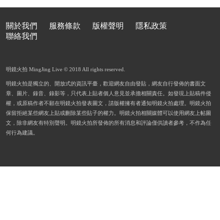
關於我們
服務條款
版權聲明
隱私政策
聯絡我們
明鏡火拍 MingJing Live © 2018 All rights reserved.
明鏡火拍是獨立的、開放式的資訊平臺，歡迎網友自由發貼，網友自行發佈的書面文
章、圖片、錄音、錄影等，只代表上貼者個人意見並承擔相關責任。如發現上貼稿件侵
權，或原稿作者不願在明鏡火拍發表圖文，請版權擁有者通知明鏡火拍處理。明鏡火拍
保留拒絕某些網友上貼或刪除某些貼子的權力。明鏡火拍相關媒體可以使用網友上帖圖
文，除非網友有特別聲明。明鏡火拍所發佈的所有消息和評論僅供讀者參考，不作為任
何行為建議。