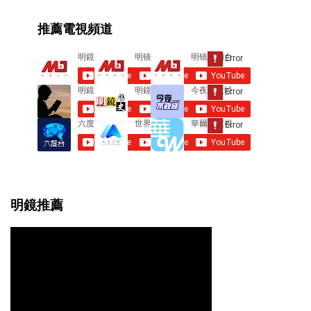
e
推薦電視頻道
n
t
s
明鏡推薦