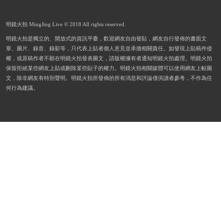
明鏡火拍 MingJing Live © 2018 All rights reserved.
明鏡火拍是獨立的、開放式的資訊平臺，歡迎網友自由發貼，網友自行發佈的書面文
章、圖片、錄音、錄影等，只代表上貼者個人意見並承擔相關責任。如發現上貼稿件侵
權，或原稿作者不願在明鏡火拍發表圖文，請版權擁有者通知明鏡火拍處理。明鏡火拍
保留拒絕某些網友上貼或刪除某些貼子的權力。明鏡火拍相關媒體可以使用網友上帖圖
文，除非網友有特別聲明。明鏡火拍所發佈的所有消息和評論僅供讀者參考，不作為任
何行為建議。