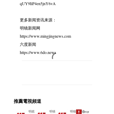
qUY9IiP4en5jnY6vA
更多新闻资讯来源：
明镜新闻网
https://www.mingjingnews.com
六度新闻
https://www.6do.news
C
o
m
m
e
推薦電視頻道
n
t