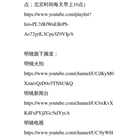
点；北京时间每天早上10点）
https://www.youtube.com/playlist?
list=PL7rBJWuEBrPb-
Ao72grlL3Cpu3Z9VIp3t
明镜旗下频道：
明镜火拍
https://www.youtube.com/channel/UCdKyM0
XmuvQrD0o5TNhUtkQ
明镜新闻台
https://www.youtube.com/channel/UC6xKvX
KdFxPYjZGc5idYycA
明镜电视
https://www.youtube.com/channel/UC3lyWH