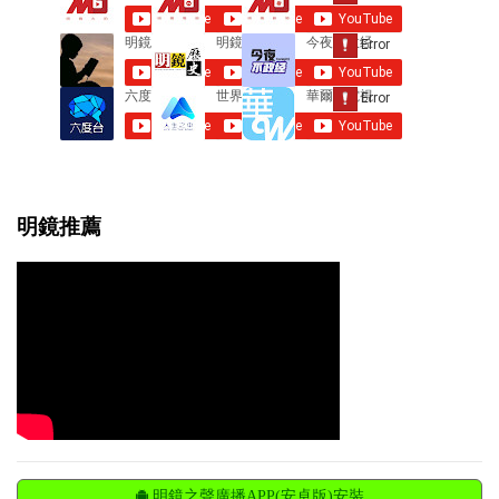
s
明鏡推薦
明鏡之聲廣播APP(安卓版)安裝