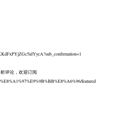
KdFxPYjZGc5idYycA?sub_confirmation=1
分析评论，欢迎订阅
%BE%E8%A1%97%E9%9B%BB%E8%A6%96/featured