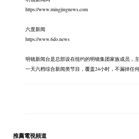
https://www.mingjingnews.com
六度新闻
https://www.6do.news
明镜新闻台是总部设在纽约的明镜集团家族成员，
一天六档综合新闻类节目，覆盖24小时，不漏掉任
C
o
m
m
e
推薦電視頻道
n