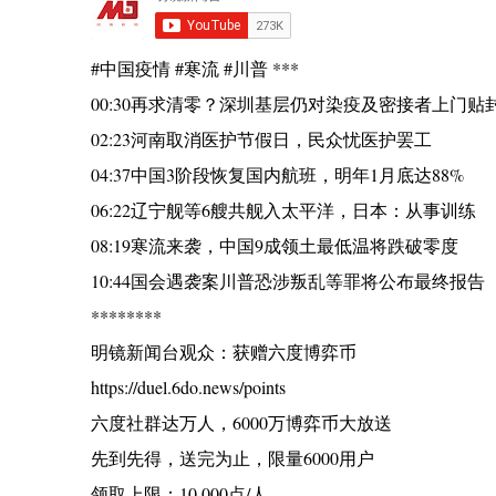
#中国疫情 #寒流 #川普 ***
00:30再求清零？深圳基层仍对染疫及密接者上门贴
02:23河南取消医护节假日，民众忧医护罢工
04:37中国3阶段恢复国内航班，明年1月底达88%
06:22辽宁舰等6艘共舰入太平洋，日本：从事训练
08:19寒流来袭，中国9成领土最低温将跌破零度
10:44国会遇袭案川普恐涉叛乱等罪将公布最终报告
********
明镜新闻台观众：获赠六度博弈币
https://duel.6do.news/points
六度社群达万人，6000万博弈币大放送
先到先得，送完为止，限量6000用户
领取上限：10,000点/人