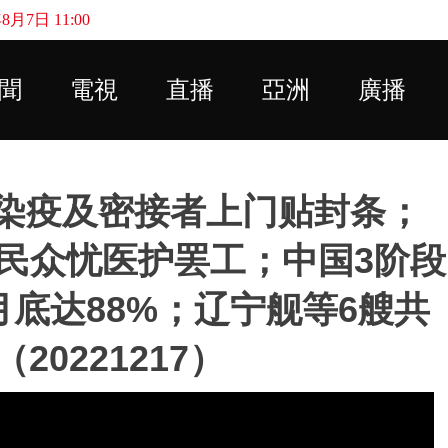
月7日 11:00
Skip to main content
聞
電視
直播
亞洲
廣播
对染疫及密接者上门贴封条；
民众忧医护罢工；中国3阶段
底达88%；辽宁舰等6艘共
0221217）