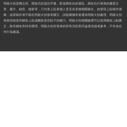
明鏡火拍是獨立的、開放式的資訊平臺，歡迎網友自由發貼，網友自行發佈的書面文
章、圖片、錄音、錄影等，只代表上貼者個人意見並承擔相關責任。如發現上貼稿件侵
權，或原稿作者不願在明鏡火拍發表圖文，請版權擁有者通知明鏡火拍處理。明鏡火拍
保留拒絕某些網友上貼或刪除某些貼子的權力。明鏡火拍相關媒體可以使用網友上帖圖
文，除非網友有特別聲明。明鏡火拍所發佈的所有消息和評論僅供讀者參考，不作為任
何行為建議。