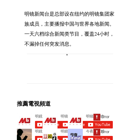
明镜新闻台是总部设在纽约的明镜集团家
族成员，主要播报中国与世界各地新闻。
一天六档综合新闻类节目，覆盖24小时，
不漏掉任何突发消息。
C
o
m
m
e
推薦電視頻道
n
t
s