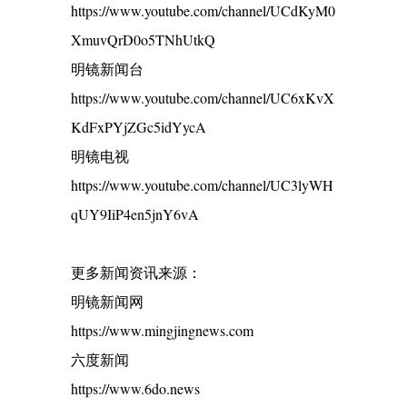
https://www.youtube.com/channel/UCdKyM0
XmuvQrD0o5TNhUtkQ
明镜新闻台
https://www.youtube.com/channel/UC6xKvX
KdFxPYjZGc5idYycA
明镜电视
https://www.youtube.com/channel/UC3lyWH
qUY9IiP4en5jnY6vA
更多新闻资讯来源：
明镜新闻网
https://www.mingjingnews.com
六度新闻
https://www.6do.news