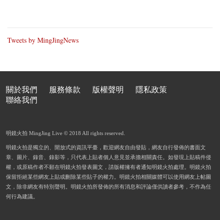
Tweets by MingJingNews
關於我們
服務條款
版權聲明
隱私政策
聯絡我們
明鏡火拍 MingJing Live © 2018 All rights reserved.
明鏡火拍是獨立的、開放式的資訊平臺，歡迎網友自由發貼，網友自行發佈的書面文
章、圖片、錄音、錄影等，只代表上貼者個人意見並承擔相關責任。如發現上貼稿件侵
權，或原稿作者不願在明鏡火拍發表圖文，請版權擁有者通知明鏡火拍處理。明鏡火拍
保留拒絕某些網友上貼或刪除某些貼子的權力。明鏡火拍相關媒體可以使用網友上帖圖
文，除非網友有特別聲明。明鏡火拍所發佈的所有消息和評論僅供讀者參考，不作為任
何行為建議。