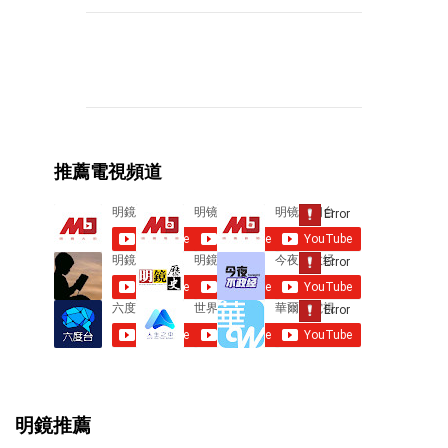
C
o
m
m
e
推薦電視頻道
n
t
s
明鏡推薦