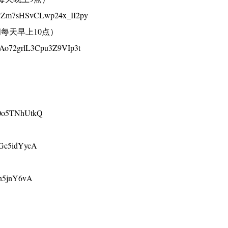
rPbyZm7sHSvCLwp24x_II2py
每天早上10点）
b-Ao72grlL3Cpu3Z9VIp3t
D0o5TNhUtkQ
ZGc5idYycA
en5jnY6vA