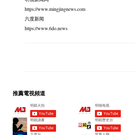
https://www.mingjingnews.com
六度新闻
https://www.6do.news
C
o
m
m
e
推薦電視頻道
n
t
s