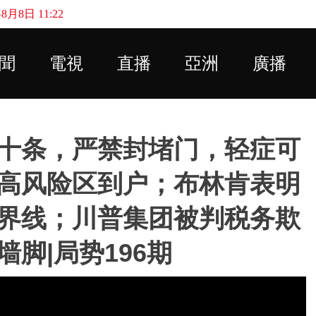
月8日 11:22
Skip to main content
聞
電視
直播
亞洲
廣播
十条，严禁封堵门，轻症可
高风险区到户；布林肯表明
界线；川普集团被判税务欺
脚|局势196期