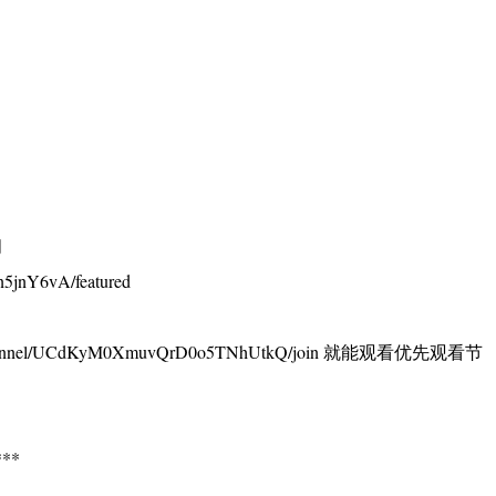
阅
5jnY6vA/featured
annel/UCdKyM0XmuvQrD0o5TNhUtkQ/join 就能观看优先观看节
**