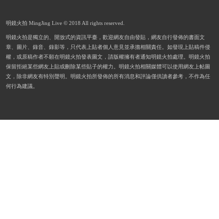
明鏡火拍 MingJing Live © 2018 All rights reserved.
明鏡火拍是獨立的、開放式的資訊平臺，歡迎網友自由發貼，網友自行發佈的書面文
章、圖片、錄音、錄影等，只代表上貼者個人意見並承擔相關責任。如發現上貼稿件侵
權，或原稿作者不願在明鏡火拍發表圖文，請版權擁有者通知明鏡火拍處理。明鏡火拍
保留拒絕某些網友上貼或刪除某些貼子的權力。明鏡火拍相關媒體可以使用網友上帖圖
文，除非網友有特別聲明。明鏡火拍所發佈的所有消息和評論僅供讀者參考，不作為任
何行為建議。