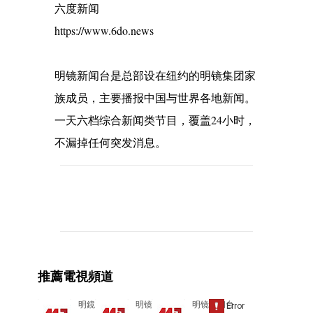
六度新闻
https://www.6do.news
明镜新闻台是总部设在纽约的明镜集团家
族成员，主要播报中国与世界各地新闻。
一天六档综合新闻类节目，覆盖24小时，
不漏掉任何突发消息。
C
o
m
m
e
推薦電視頻道
n
t