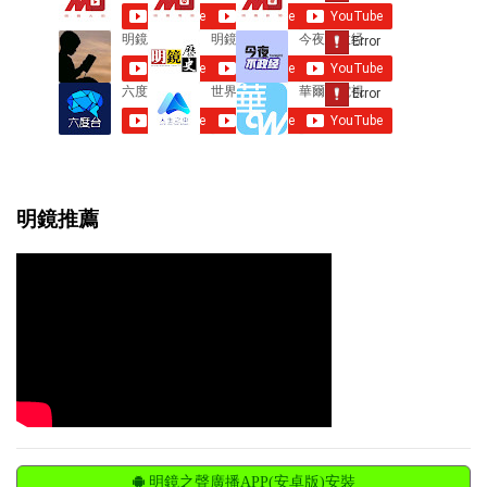
s
明鏡推薦
明鏡之聲廣播APP(安卓版)安裝