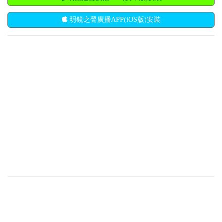
明鏡之聲廣播APP(iOS版)安裝