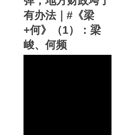
弹，地方财政垮了
有办法｜#《梁
+何》（1）：梁
峻、何频