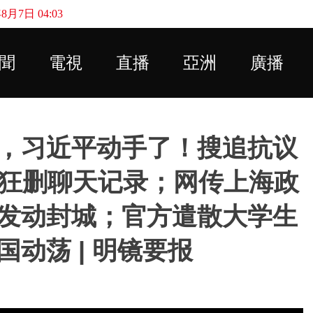
月7日 04:03
Skip to main content
聞
電視
直播
亞洲
廣播
，习近平动手了！搜追抗议
民狂删聊天记录；网传上海政
发动封城；官方遣散大学生
动荡 | 明镜要报