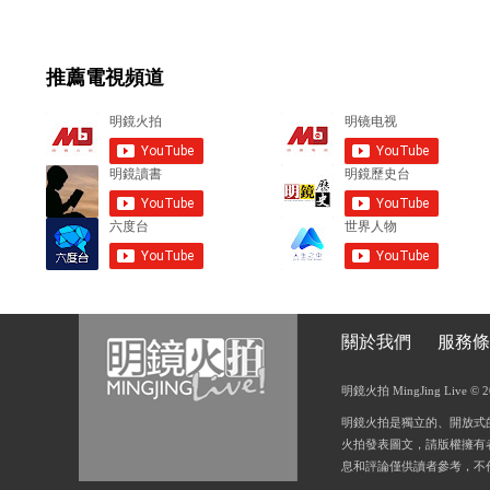
m
e
推薦電視頻道
n
t
s
關於我們
服務條
明鏡火拍 MingJing Live © 2018
明鏡火拍是獨立的、開放式
火拍發表圖文，請版權擁有
息和評論僅供讀者參考，不