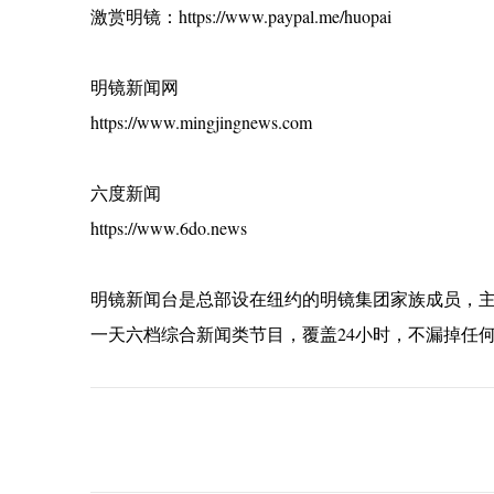
激赏明镜：https://www.paypal.me/huopai
明镜新闻网
https://www.mingjingnews.com
六度新闻
https://www.6do.news
明镜新闻台是总部设在纽约的明镜集团家族成员，
一天六档综合新闻类节目，覆盖24小时，不漏掉任
C
o
m