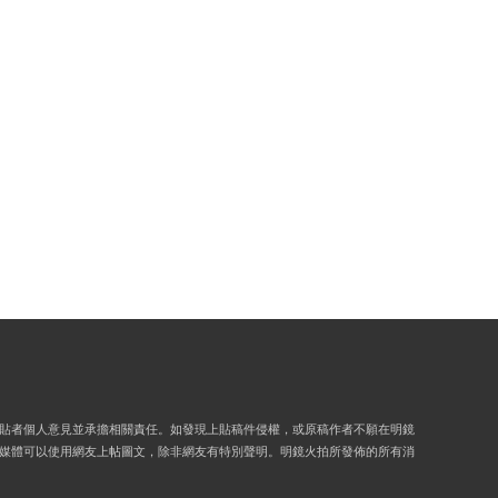
貼者個人意見並承擔相關責任。如發現上貼稿件侵權，或原稿作者不願在明鏡
媒體可以使用網友上帖圖文，除非網友有特別聲明。明鏡火拍所發佈的所有消