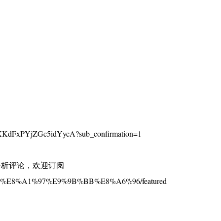
KdFxPYjZGc5idYycA?sub_confirmation=1
分析评论，欢迎订阅
%BE%E8%A1%97%E9%9B%BB%E8%A6%96/featured