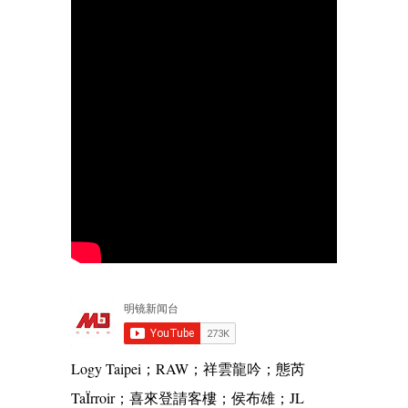
Logy Taipei；RAW；祥雲龍吟；態芮
TaÏrroir；喜來登請客樓；侯布雄；JL