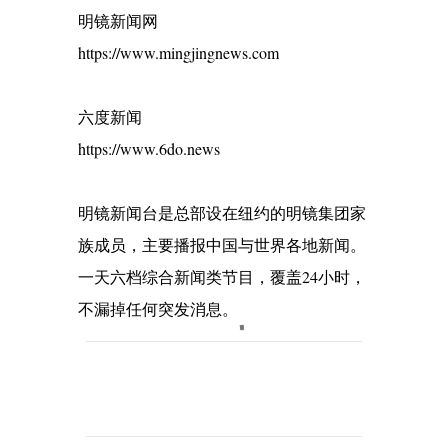
明镜新闻网
https://www.mingjingnews.com
六度新闻
https://www.6do.news
明镜新闻台是总部设在纽约的明镜集团家
族成员，主要播报中国与世界各地新闻。
一天六档综合新闻类节目，覆盖24小时，
不漏掉任何突发消息。
C
o
m