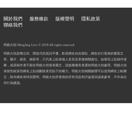
關於我們
服務條款
版權聲明
隱私政策
聯絡我們
明鏡火拍 MingJing Live © 2018 All rights reserved.
明鏡火拍是獨立的、開放式的資訊平臺，歡迎網友自由發貼，網友自行發佈的書面文
章、圖片、錄音、錄影等，只代表上貼者個人意見並承擔相關責任。如發現上貼稿件侵
權，或原稿作者不願在明鏡火拍發表圖文，請版權擁有者通知明鏡火拍處理。明鏡火拍
保留拒絕某些網友上貼或刪除某些貼子的權力。明鏡火拍相關媒體可以使用網友上帖圖
文，除非網友有特別聲明。明鏡火拍所發佈的所有消息和評論僅供讀者參考，不作為任
何行為建議。