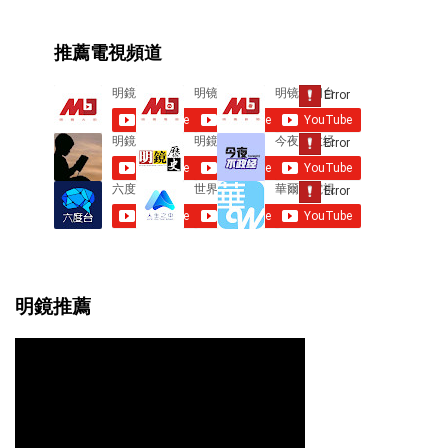
m
e
推薦電視頻道
n
t
s
明鏡推薦