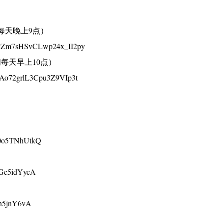
每天晚上9点）
rPbyZm7sHSvCLwp24x_II2py
每天早上10点）
b-Ao72grlL3Cpu3Z9VIp3t
D0o5TNhUtkQ
ZGc5idYycA
en5jnY6vA