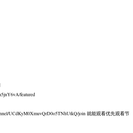
阅
5jnY6vA/featured
annel/UCdKyM0XmuvQrD0o5TNhUtkQ/join 就能观看优先观看节