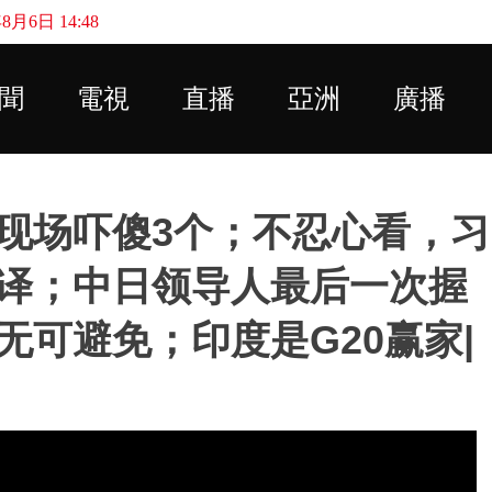
月6日 14:48
Skip to main content
聞
電視
直播
亞洲
廣播
人现场吓傻3个；不忍心看，习
译；中日领导人最后一次握
可避免；印度是G20赢家|