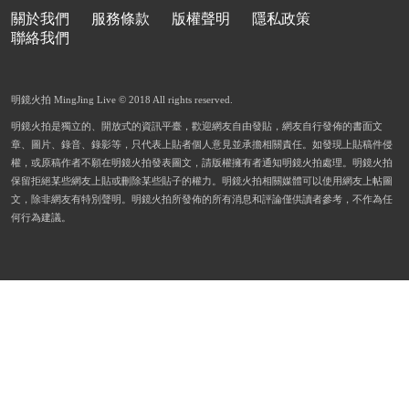
關於我們
服務條款
版權聲明
隱私政策
聯絡我們
明鏡火拍 MingJing Live © 2018 All rights reserved.
明鏡火拍是獨立的、開放式的資訊平臺，歡迎網友自由發貼，網友自行發佈的書面文
章、圖片、錄音、錄影等，只代表上貼者個人意見並承擔相關責任。如發現上貼稿件侵
權，或原稿作者不願在明鏡火拍發表圖文，請版權擁有者通知明鏡火拍處理。明鏡火拍
保留拒絕某些網友上貼或刪除某些貼子的權力。明鏡火拍相關媒體可以使用網友上帖圖
文，除非網友有特別聲明。明鏡火拍所發佈的所有消息和評論僅供讀者參考，不作為任
何行為建議。