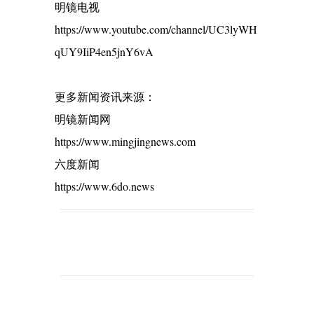
明镜电视
https://www.youtube.com/channel/UC3lyWH
qUY9IiP4en5jnY6vA
更多新闻资讯来源：
明镜新闻网
https://www.mingjingnews.com
六度新闻
https://www.6do.news
C
o
m
m
e