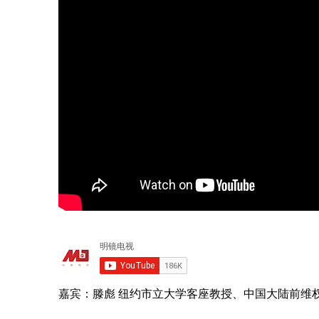
嘉宾：滕彪 纽约市立大学客座教授、中国大陆前维