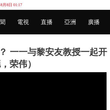
月8日 01:17
Skip to main content
聞
電視
直播
亞洲
廣播
？ 一一与黎安友教授一起开
彪，荣伟）