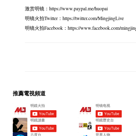
激赏明镜：https://www.paypal.me/huopai
明镜火拍Twitter：https://twitter.com/MingjingLive
明镜火拍Facebook：https://www.facebook.com/mingjing
C
o
m
m
e
推薦電視頻道
n
t
s