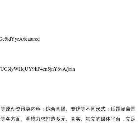
c5idYycA/featured
UC3lyWHqUY9IiP4en5jnY6vA/join
谈等原创资讯类内容；综合直播、专访等不同形式；话题涵盖国
活等各方面。明镜力求打造多元、真实、独立的媒体平台，立足