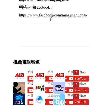
明镜火拍Facebook：
https://www.facebook.com/mingjinghuopai/
C
o
m
m
e
推薦電視頻道
n
t
s