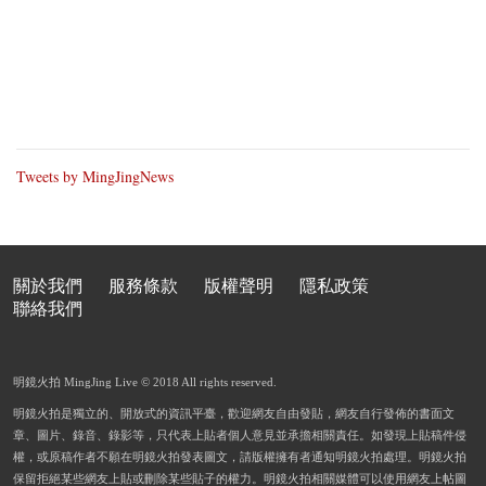
Tweets by MingJingNews
關於我們
服務條款
版權聲明
隱私政策
聯絡我們
明鏡火拍 MingJing Live © 2018 All rights reserved.
明鏡火拍是獨立的、開放式的資訊平臺，歡迎網友自由發貼，網友自行發佈的書面文
章、圖片、錄音、錄影等，只代表上貼者個人意見並承擔相關責任。如發現上貼稿件侵
權，或原稿作者不願在明鏡火拍發表圖文，請版權擁有者通知明鏡火拍處理。明鏡火拍
保留拒絕某些網友上貼或刪除某些貼子的權力。明鏡火拍相關媒體可以使用網友上帖圖