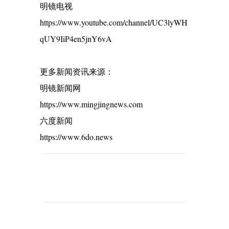
明镜电视
https://www.youtube.com/channel/UC3lyWH
qUY9IiP4en5jnY6vA
更多新闻资讯来源：
明镜新闻网
https://www.mingjingnews.com
六度新闻
https://www.6do.news
C
o
m
m
e