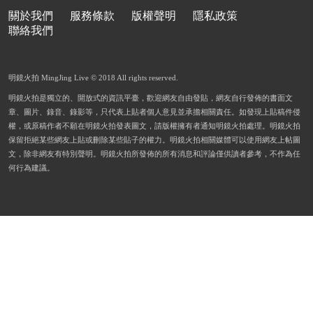
關於我們
服務條款
版權聲明
隱私政策
聯絡我們
明鏡火拍 MingJing Live © 2018 All rights reserved.
明鏡火拍是獨立的、開放式的資訊平臺，歡迎網友自由發貼，網友自行發佈的書面文
章、圖片、錄音、錄影等，只代表上貼者個人意見並承擔相關責任。如發現上貼稿件侵
權，或原稿作者不願在明鏡火拍發表圖文，請版權擁有者通知明鏡火拍處理。明鏡火拍
保留拒絕某些網友上貼或刪除某些貼子的權力。明鏡火拍相關媒體可以使用網友上帖圖
文，除非網友有特別聲明。明鏡火拍所發佈的所有消息和評論僅供讀者參考，不作為任
何行為建議。