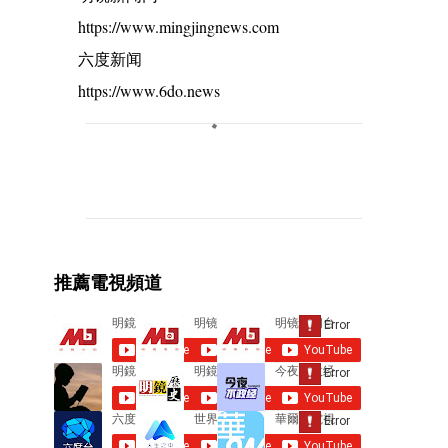
https://www.mingjingnews.com
六度新闻
https://www.6do.news
C
o
m
m
e
推薦電視頻道
n
t
s