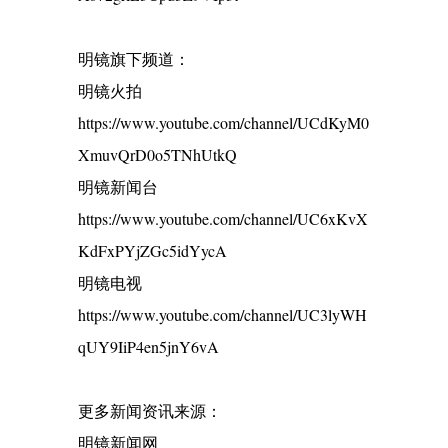
明镜旗下频道：
明镜火拍
https://www.youtube.com/channel/UCdKyM0
XmuvQrD0o5TNhUtkQ
明镜新闻台
https://www.youtube.com/channel/UC6xKvX
KdFxPYjZGc5idYycA
明镜电视
https://www.youtube.com/channel/UC3lyWH
qUY9IiP4en5jnY6vA
更多新闻资讯来源：
明镜新闻网