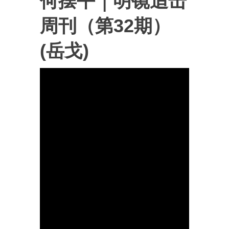
何摆平｜明镜追击
周刊（第32期）
(岳戈)