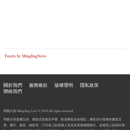
Tweets by MingJingNews
關於我們
服務條款
版權聲明
隱私政策
聯絡我們
明鏡火拍 MingJing Live © 2018 All rights reserved.
明鏡火拍是獨立的、開放式的資訊平臺，歡迎網友自由發貼，網友自行發佈的書面文
章、圖片、錄音、錄影等，只代表上貼者個人意見並承擔相關責任。如發現上貼稿件侵