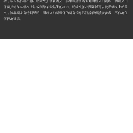
權，或原稿作者不願在明鏡火拍發表圖文，請版權擁有者通知明鏡火拍處理。明鏡火拍
保留拒絕某些網友上貼或刪除某些貼子的權力。明鏡火拍相關媒體可以使用網友上帖圖
文，除非網友有特別聲明。明鏡火拍所發佈的所有消息和評論僅供讀者參考，不作為任
何行為建議。