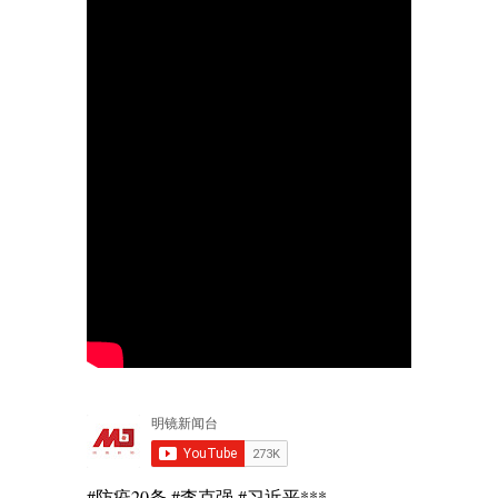
#防疫20条 #李克强 #习近平***