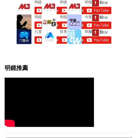
t
s
明鏡推薦