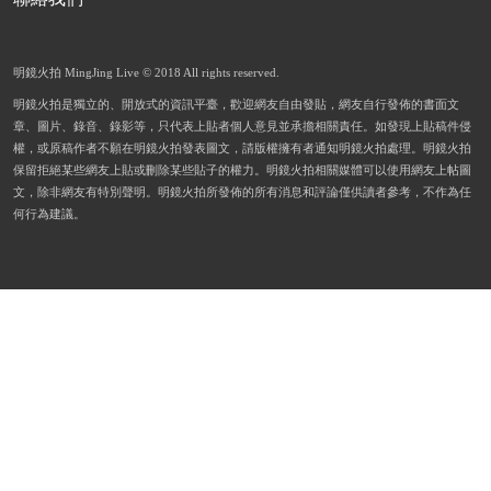
明鏡火拍 MingJing Live © 2018 All rights reserved.
明鏡火拍是獨立的、開放式的資訊平臺，歡迎網友自由發貼，網友自行發佈的書面文
章、圖片、錄音、錄影等，只代表上貼者個人意見並承擔相關責任。如發現上貼稿件侵
權，或原稿作者不願在明鏡火拍發表圖文，請版權擁有者通知明鏡火拍處理。明鏡火拍
保留拒絕某些網友上貼或刪除某些貼子的權力。明鏡火拍相關媒體可以使用網友上帖圖
文，除非網友有特別聲明。明鏡火拍所發佈的所有消息和評論僅供讀者參考，不作為任
何行為建議。