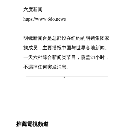
六度新闻
https://www.6do.news
明镜新闻台是总部设在纽约的明镜集团家
族成员，主要播报中国与世界各地新闻。
一天六档综合新闻类节目，覆盖24小时，
不漏掉任何突发消息。
C
o
m
m
e
推薦電視頻道
n