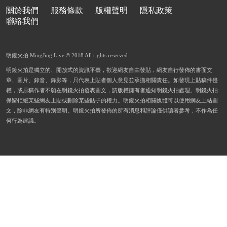
關於我們
服務條款
版權聲明
隱私政策
聯絡我們
明鏡火拍 MingJing Live © 2018 All rights reserved.
明鏡火拍是獨立的、開放式的資訊平臺，歡迎網友自由發貼，網友自行發佈的書面文
章、圖片、錄音、錄影等，只代表上貼者個人意見並承擔相關責任。如發現上貼稿件侵
權，或原稿作者不願在明鏡火拍發表圖文，請版權擁有者通知明鏡火拍處理。明鏡火拍
保留拒絕某些網友上貼或刪除某些貼子的權力。明鏡火拍相關媒體可以使用網友上帖圖
文，除非網友有特別聲明。明鏡火拍所發佈的所有消息和評論僅供讀者參考，不作為任
何行為建議。