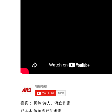
嘉宾： 贝岭 诗人、流亡作家
郑连杰 旅美当代艺术家