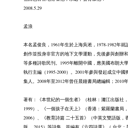
2008.5.29
孟浪
本名孟俊良，1961年生於上海吳淞，1978-19
創作並投身非官方的地下文學運動，先後參與創辦
等多種詩歌民刊。1995年離開中國，應美國布朗大學
執行主編（1995-2000）。2001年參與發起
集人。2008年至2012年曾任晨鐘書局總編輯；2
著有：《本世紀的一個生者》（桂林：灕江出版社， 
1999）、《一個孩子在天上》（香港：紫羅蘭書局，
2006）、《教育詩篇 二十五首》（中英文雙語版，
版， 2015）等詩集，並編有《六四詩選》（ 台北：