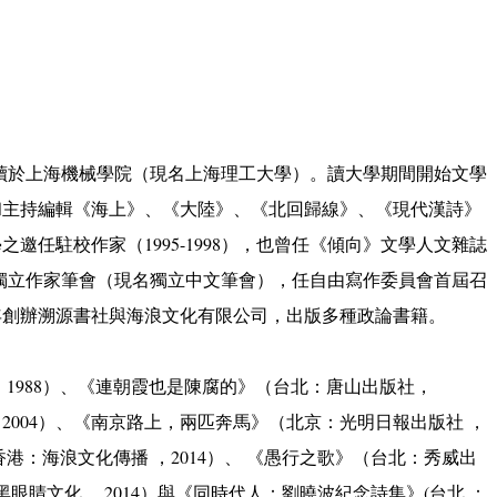
82年就讀於上海機械學院（現名上海理工大學）。讀大學期間開始文學
和主持編輯《海上》、《大陸》、《北回歸線》、《現代漢詩》
之邀任駐校作家（1995-1998），也曾任《傾向》文學人文雜誌
成立中國獨立作家筆會（現名獨立中文筆會），任自由寫作委員會首屆召
010年創辦溯源書社與海浪文化有限公司，出版多種政論書籍。
1988）、《連朝霞也是陳腐的》（台北：唐山出版社，
2004）、《南京路上，兩匹奔馬》（北京：光明日報出版社 ，
香港：海浪文化傳播 ，2014）、 《愚行之歌》（台北：秀威出
黑眼睛文化 ，2014）與《同時代人：劉曉波紀念詩集》(台北 ：