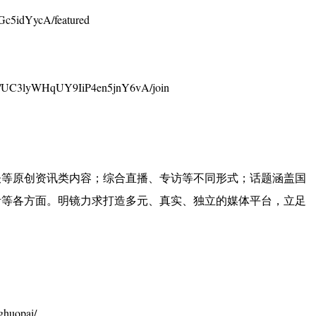
c5idYycA/featured
UC3lyWHqUY9IiP4en5jnY6vA/join
谈等原创资讯类内容；综合直播、专访等不同形式；话题涵盖国
活等各方面。明镜力求打造多元、真实、独立的媒体平台，立足
huopai/