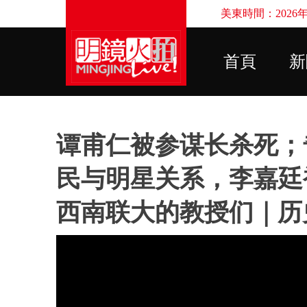
美東時間：2026年8
首頁
新
谭甫仁被参谋长杀死；
民与明星关系，李嘉廷
西南联大的教授们｜历