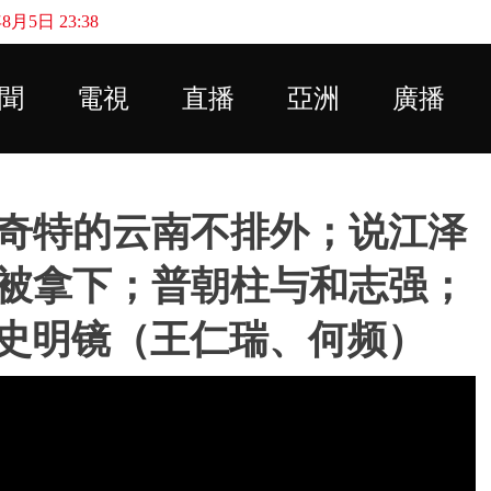
月5日 23:38
Skip to main content
聞
電視
直播
亞洲
廣播
奇特的云南不排外；说江泽
被拿下；普朝柱与和志强；
史明镜（王仁瑞、何频）