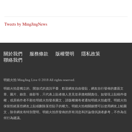
Tweets by MingJingNews
關於我們
服務條款
版權聲明
隱私政策
聯絡我們
明鏡火拍 MingJing Live © 2018 All rights reserved.
明鏡火拍是獨立的、開放式的資訊平臺，歡迎網友自由發貼，網友自行發佈的書面文
章、圖片、錄音、錄影等，只代表上貼者個人意見並承擔相關責任。如發現上貼稿件侵
權，或原稿作者不願在明鏡火拍發表圖文，請版權擁有者通知明鏡火拍處理。明鏡火拍
保留拒絕某些網友上貼或刪除某些貼子的權力。明鏡火拍相關媒體可以使用網友上帖圖
文，除非網友有特別聲明。明鏡火拍所發佈的所有消息和評論僅供讀者參考，不作為任
何行為建議。