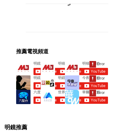
C
o
m
m
e
推薦電視頻道
n
t
s
明鏡推薦