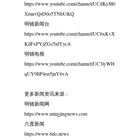
https://www.youtube.com/channel/UCdKyM0
XmuvQrD0o5TNhUtkQ
明镜新闻台
https://www.youtube.com/channel/UC6xKvX
KdFxPYjZGc5idYycA
明镜电视
https://www.youtube.com/channel/UC3lyWH
qUY9IiP4en5jnY6vA
更多新闻资讯来源：
明镜新闻网
https://www.mingjingnews.com
六度新闻
https://www.6do.news