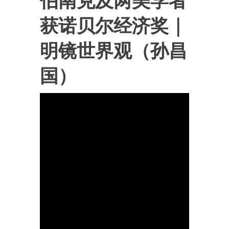
伯南克及两美学者
获诺贝尔经济奖｜
明镜世界观（孙昌
国）