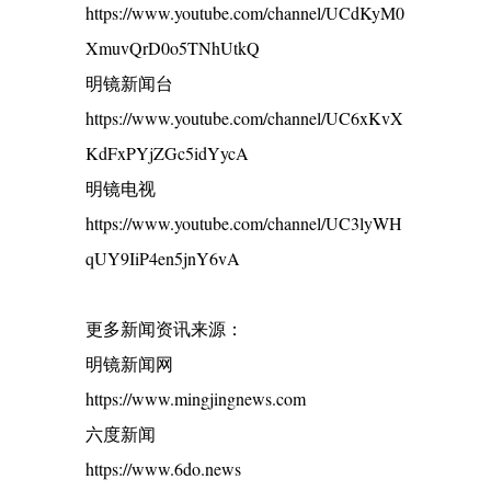
https://www.youtube.com/channel/UCdKyM0
XmuvQrD0o5TNhUtkQ
明镜新闻台
https://www.youtube.com/channel/UC6xKvX
KdFxPYjZGc5idYycA
明镜电视
https://www.youtube.com/channel/UC3lyWH
qUY9IiP4en5jnY6vA
更多新闻资讯来源：
明镜新闻网
https://www.mingjingnews.com
六度新闻
https://www.6do.news