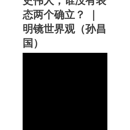
史伟人；谁没有表
态两个确立？ ｜
明镜世界观（孙昌
国）