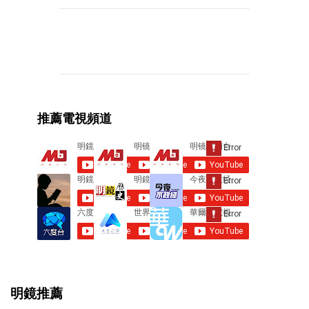
C
o
m
m
e
推薦電視頻道
n
t
s
明鏡推薦