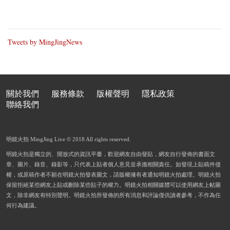
Tweets by MingJingNews
關於我們
服務條款
版權聲明
隱私政策
聯絡我們
明鏡火拍 MingJing Live © 2018 All rights reserved.
明鏡火拍是獨立的、開放式的資訊平臺，歡迎網友自由發貼，網友自行發佈的書面文
章、圖片、錄音、錄影等，只代表上貼者個人意見並承擔相關責任。如發現上貼稿件侵
權，或原稿作者不願在明鏡火拍發表圖文，請版權擁有者通知明鏡火拍處理。明鏡火拍
保留拒絕某些網友上貼或刪除某些貼子的權力。明鏡火拍相關媒體可以使用網友上帖圖
文，除非網友有特別聲明。明鏡火拍所發佈的所有消息和評論僅供讀者參考，不作為任
何行為建議。