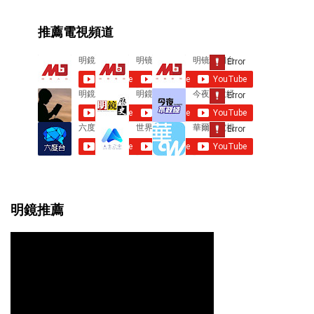
m
e
推薦電視頻道
n
t
s
明鏡推薦