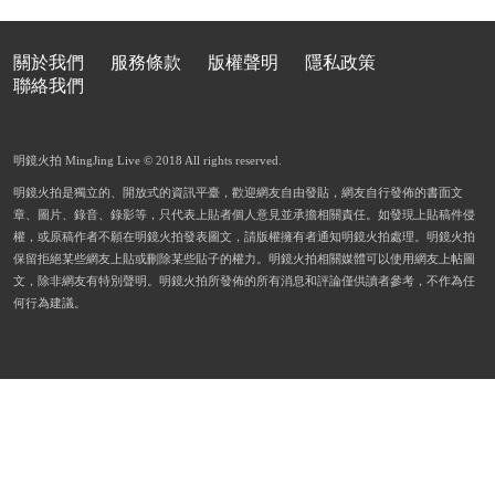
關於我們
服務條款
版權聲明
隱私政策
聯絡我們
明鏡火拍 MingJing Live © 2018 All rights reserved.
明鏡火拍是獨立的、開放式的資訊平臺，歡迎網友自由發貼，網友自行發佈的書面文
章、圖片、錄音、錄影等，只代表上貼者個人意見並承擔相關責任。如發現上貼稿件侵
權，或原稿作者不願在明鏡火拍發表圖文，請版權擁有者通知明鏡火拍處理。明鏡火拍
保留拒絕某些網友上貼或刪除某些貼子的權力。明鏡火拍相關媒體可以使用網友上帖圖
文，除非網友有特別聲明。明鏡火拍所發佈的所有消息和評論僅供讀者參考，不作為任
何行為建議。