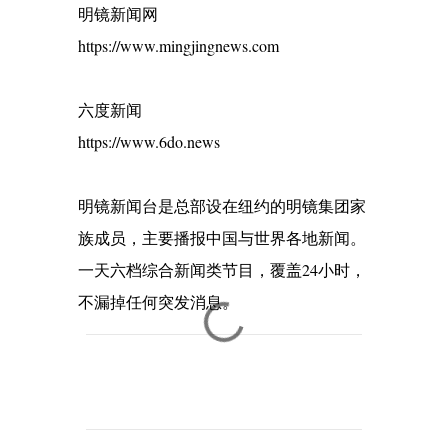
明镜新闻网
https://www.mingjingnews.com
六度新闻
https://www.6do.news
明镜新闻台是总部设在纽约的明镜集团家
族成员，主要播报中国与世界各地新闻。
一天六档综合新闻类节目，覆盖24小时，
不漏掉任何突发消息。
C
o
m