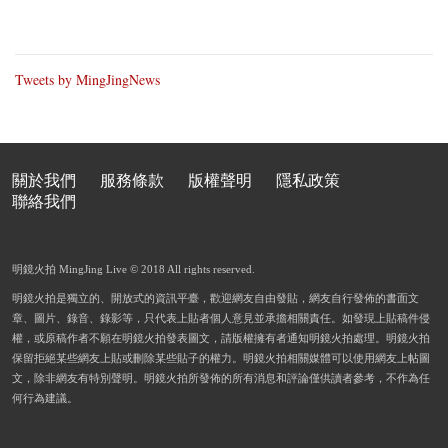
Tweets by MingJingNews
關於我們
服務條款
版權聲明
隱私政策
聯絡我們
明鏡火拍 MingJing Live © 2018 All rights reserved.
明鏡火拍是獨立的、開放式的資訊平臺，歡迎網友自由發貼，網友自行發佈的書面文
章、圖片、錄音、錄影等，只代表上貼者個人意見並承擔相關責任。如發現上貼稿件侵
權，或原稿作者不願在明鏡火拍發表圖文，請版權擁有者通知明鏡火拍處理。明鏡火拍
保留拒絕某些網友上貼或刪除某些貼子的權力。明鏡火拍相關媒體可以使用網友上帖圖
文，除非網友有特別聲明。明鏡火拍所發佈的所有消息和評論僅供讀者參考，不作為任
何行為建議。