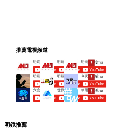
C
o
m
m
e
推薦電視頻道
n
t
s
明鏡推薦