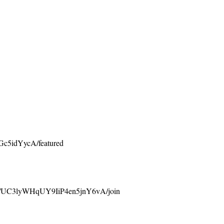
c5idYycA/featured
UC3lyWHqUY9IiP4en5jnY6vA/join