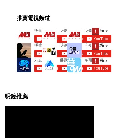
m
e
推薦電視頻道
n
t
s
明鏡推薦