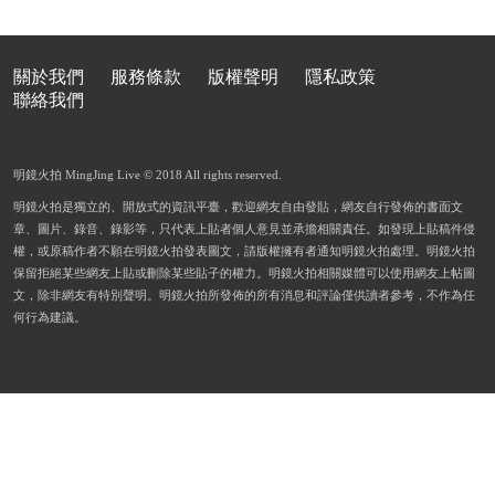
關於我們
服務條款
版權聲明
隱私政策
聯絡我們
明鏡火拍 MingJing Live © 2018 All rights reserved.
明鏡火拍是獨立的、開放式的資訊平臺，歡迎網友自由發貼，網友自行發佈的書面文
章、圖片、錄音、錄影等，只代表上貼者個人意見並承擔相關責任。如發現上貼稿件侵
權，或原稿作者不願在明鏡火拍發表圖文，請版權擁有者通知明鏡火拍處理。明鏡火拍
保留拒絕某些網友上貼或刪除某些貼子的權力。明鏡火拍相關媒體可以使用網友上帖圖
文，除非網友有特別聲明。明鏡火拍所發佈的所有消息和評論僅供讀者參考，不作為任
何行為建議。