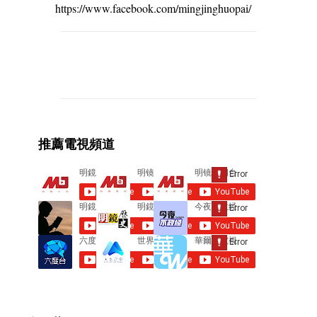
https://www.facebook.com/mingjinghuopai/
C
o
m
m
e
推薦電視頻道
n
t
s