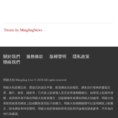
Tweets by MingJingNews
關於我們
服務條款
版權聲明
隱私政策
聯絡我們
明鏡火拍 MingJing Live © 2018 All rights reserved.
明鏡火拍是獨立的、開放式的資訊平臺，歡迎網友自由發貼，網友自行發佈的書面文
章、圖片、錄音、錄影等，只代表上貼者個人意見並承擔相關責任。如發現上貼稿件侵
權，或原稿作者不願在明鏡火拍發表圖文，請版權擁有者通知明鏡火拍處理。明鏡火拍
保留拒絕某些網友上貼或刪除某些貼子的權力。明鏡火拍相關媒體可以使用網友上帖圖
文，除非網友有特別聲明。明鏡火拍所發佈的所有消息和評論僅供讀者參考，不作為任
何行為建議。