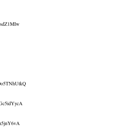
i6sdZ1MIw
D0o5TNhUtkQ
ZGc5idYycA
en5jnY6vA