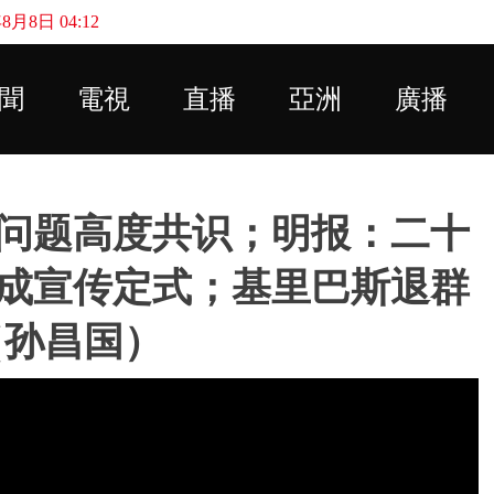
月8日 04:12
Skip to main content
聞
電視
直播
亞洲
廣播
问题高度共识；明报：二十
成宣传定式；基里巴斯退群
（孙昌国）