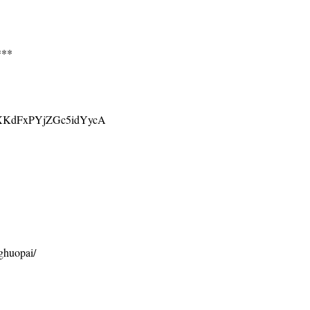
**
XKdFxPYjZGc5idYycA
huopai/