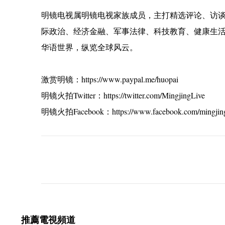
明镜电视属明镜电视家族成员，主打精选评论、访
际政治、经济金融、军事法律、科技教育、健康生
华语世界，纵览全球风云。
激赏明镜：https://www.paypal.me/huopai
明镜火拍Twitter：https://twitter.com/MingjingLive
明镜火拍Facebook：https://www.facebook.com/mingjing
C
o
m
m
e
推薦電視頻道
n