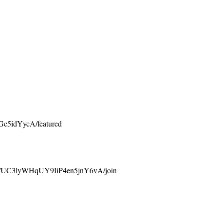
c5idYycA/featured
UC3lyWHqUY9IiP4en5jnY6vA/join