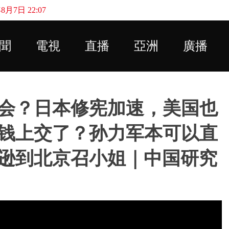
月7日 22:07
Skip to main content
聞
電視
直播
亞洲
廣播
会？日本修宪加速，美国也
钱上交了？孙力军本可以直
逊到北京召小姐｜中国研究