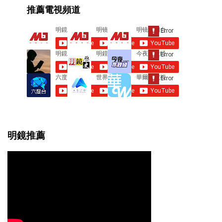
e
推薦電視頻道
n
t
s
明鏡推薦