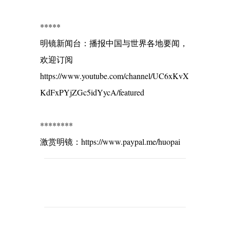
*****
明镜新闻台：播报中国与世界各地要闻，
欢迎订阅
https://www.youtube.com/channel/UC6xKvX
KdFxPYjZGc5idYycA/featured
********
激赏明镜：https://www.paypal.me/huopai
C
o
m
m