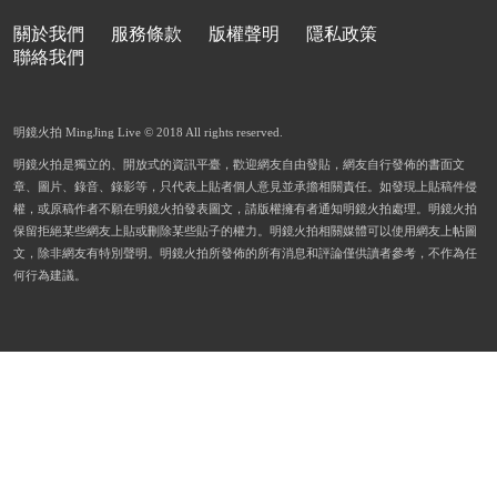
關於我們
服務條款
版權聲明
隱私政策
聯絡我們
明鏡火拍 MingJing Live © 2018 All rights reserved.
明鏡火拍是獨立的、開放式的資訊平臺，歡迎網友自由發貼，網友自行發佈的書面文
章、圖片、錄音、錄影等，只代表上貼者個人意見並承擔相關責任。如發現上貼稿件侵
權，或原稿作者不願在明鏡火拍發表圖文，請版權擁有者通知明鏡火拍處理。明鏡火拍
保留拒絕某些網友上貼或刪除某些貼子的權力。明鏡火拍相關媒體可以使用網友上帖圖
文，除非網友有特別聲明。明鏡火拍所發佈的所有消息和評論僅供讀者參考，不作為任
何行為建議。