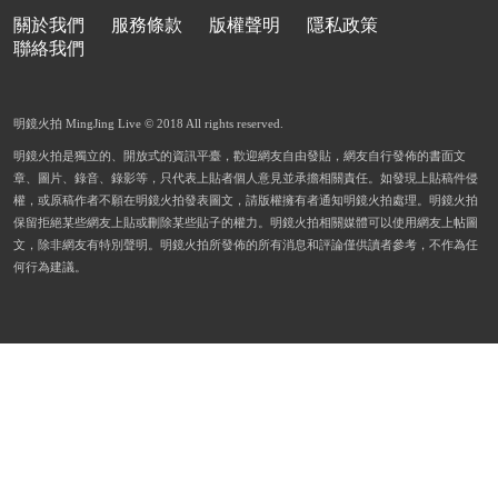
關於我們
服務條款
版權聲明
隱私政策
聯絡我們
明鏡火拍 MingJing Live © 2018 All rights reserved.
明鏡火拍是獨立的、開放式的資訊平臺，歡迎網友自由發貼，網友自行發佈的書面文
章、圖片、錄音、錄影等，只代表上貼者個人意見並承擔相關責任。如發現上貼稿件侵
權，或原稿作者不願在明鏡火拍發表圖文，請版權擁有者通知明鏡火拍處理。明鏡火拍
保留拒絕某些網友上貼或刪除某些貼子的權力。明鏡火拍相關媒體可以使用網友上帖圖
文，除非網友有特別聲明。明鏡火拍所發佈的所有消息和評論僅供讀者參考，不作為任
何行為建議。