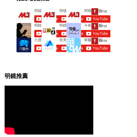
n
t
s
明鏡推薦