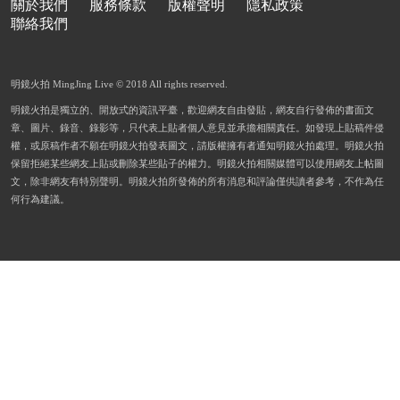
關於我們
服務條款
版權聲明
隱私政策
聯絡我們
明鏡火拍 MingJing Live © 2018 All rights reserved.
明鏡火拍是獨立的、開放式的資訊平臺，歡迎網友自由發貼，網友自行發佈的書面文
章、圖片、錄音、錄影等，只代表上貼者個人意見並承擔相關責任。如發現上貼稿件侵
權，或原稿作者不願在明鏡火拍發表圖文，請版權擁有者通知明鏡火拍處理。明鏡火拍
保留拒絕某些網友上貼或刪除某些貼子的權力。明鏡火拍相關媒體可以使用網友上帖圖
文，除非網友有特別聲明。明鏡火拍所發佈的所有消息和評論僅供讀者參考，不作為任
何行為建議。