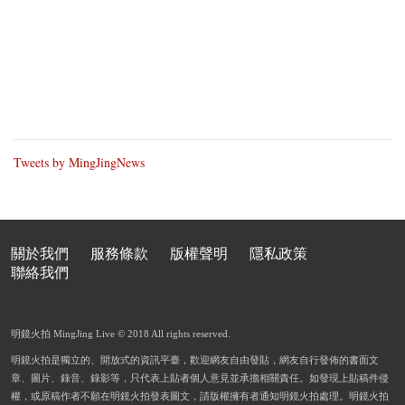
Tweets by MingJingNews
關於我們
服務條款
版權聲明
隱私政策
聯絡我們
明鏡火拍 MingJing Live © 2018 All rights reserved.
明鏡火拍是獨立的、開放式的資訊平臺，歡迎網友自由發貼，網友自行發佈的書面文
章、圖片、錄音、錄影等，只代表上貼者個人意見並承擔相關責任。如發現上貼稿件侵
權，或原稿作者不願在明鏡火拍發表圖文，請版權擁有者通知明鏡火拍處理。明鏡火拍