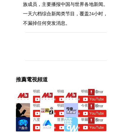
族成员，主要播报中国与世界各地新闻。
一天六档综合新闻类节目，覆盖24小时，
不漏掉任何突发消息。
C
o
m
m
e
推薦電視頻道
n
t
s