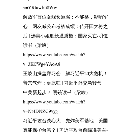
v=YRtuwbIi8Ww
解放军首位女舰长遭骂：不够格，影响军
心！网友喊公布考核成绩；传开国大将之
后 | 选美小姐舰长遭质疑：国家灭亡-明镜
读书（梁峻）
https://www.youtube.com/watch?
v=3KCWg4YAoA8
王岐山操盘拜习会，解习近平20大危机！
普京气炸：更疯狂 | 习近平外交急转弯，
中美新起步？-明镜读书（梁峻）
https://www.youtube.com/watch?
v=Nr4DNZC9vyg
习近平攻台决心大：先炸美军基地！美国
真能保护台湾？ | 习近平攻台前瞄准美军-