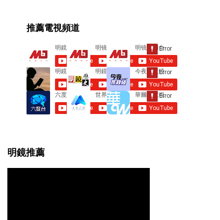
m
e
推薦電視頻道
n
t
s
明鏡推薦