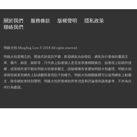
關於我們
服務條款
版權聲明
隱私政策
聯絡我們
明鏡火拍 MingJing Live © 2018 All rights reserved.
明鏡火拍是獨立的、開放式的資訊平臺，歡迎網友自由發貼，網友自行發佈的書面文
章、圖片、錄音、錄影等，只代表上貼者個人意見並承擔相關責任。如發現上貼稿件侵
權，或原稿作者不願在明鏡火拍發表圖文，請版權擁有者通知明鏡火拍處理。明鏡火拍
保留拒絕某些網友上貼或刪除某些貼子的權力。明鏡火拍相關媒體可以使用網友上帖圖
文，除非網友有特別聲明。明鏡火拍所發佈的所有消息和評論僅供讀者參考，不作為任
何行為建議。