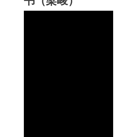
书（梁峻）