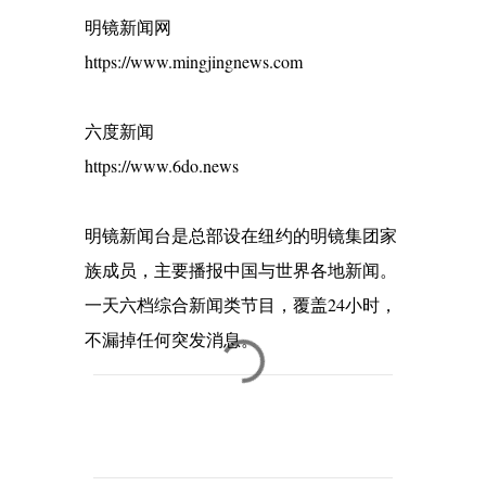
明镜新闻网
https://www.mingjingnews.com
六度新闻
https://www.6do.news
明镜新闻台是总部设在纽约的明镜集团家
族成员，主要播报中国与世界各地新闻。
一天六档综合新闻类节目，覆盖24小时，
不漏掉任何突发消息。
C
o
m