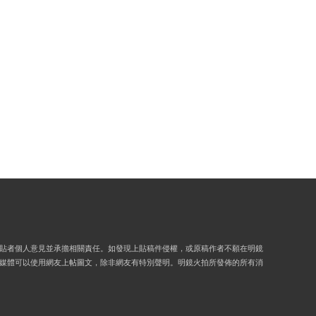
貼者個人意見並承擔相關責任。如發現上貼稿件侵權，或原稿作者不願在明鏡
媒體可以使用網友上帖圖文，除非網友有特別聲明。明鏡火拍所發佈的所有消