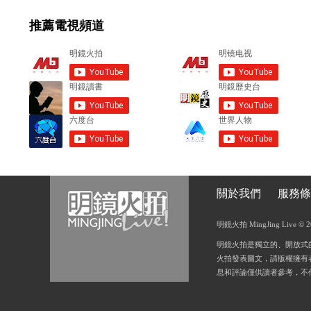
e
推薦電視頻道
n
t
s
關於我們
服務條
明鏡火拍 MingJing Live © 2018
明鏡火拍是獨立的、開放式
火拍發表圖文，請版權擁有
息和評論僅供讀者參考，不