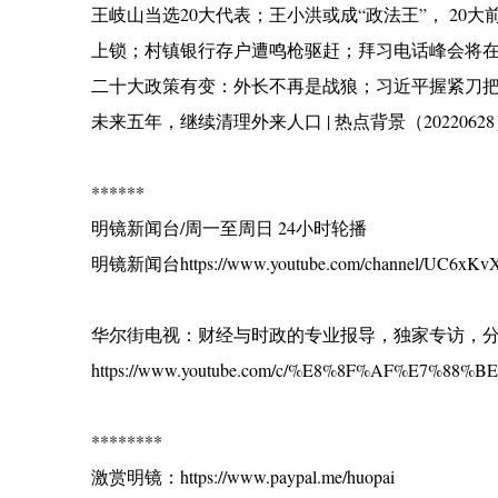
王岐山当选20大代表；王小洪或成“政法王”， 20
上锁；村镇银行存户遭鸣枪驱赶；拜习电话峰会将在几周内
二十大政策有变：外长不再是战狼；习近平握紧刀
未来五年，继续清理外来人口 | 热点背景（2022062
******
明镜新闻台/周一至周日 24小时轮播
明镜新闻台https://www.youtube.com/channel/UC6xKvX
华尔街电视：财经与时政的专业报导，独家专访，
https://www.youtube.com/c/%E8%8F%AF%E7%88
********
激赏明镜：https://www.paypal.me/huopai