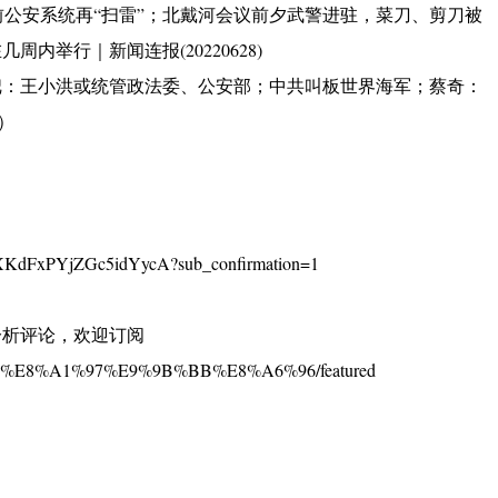
大前公安系统再“扫雷”；北戴河会议前夕武警进驻，菜刀、剪刀被
举行｜新闻连报(20220628)
把：王小洪或统管政法委、公安部；中共叫板世界海军；蔡奇：
8）
KdFxPYjZGc5idYycA?sub_confirmation=1
分析评论，欢迎订阅
%BE%E8%A1%97%E9%9B%BB%E8%A6%96/featured