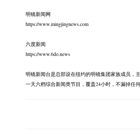
明镜新闻网
https://www.mingjingnews.com
六度新闻
https://www.6do.news
明镜新闻台是总部设在纽约的明镜集团家族成员，
一天六档综合新闻类节目，覆盖24小时，不漏掉任
C
o
m
m