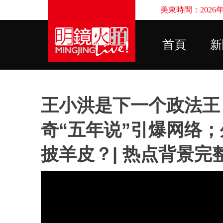
美東時間：2026年8
首頁
新
王小洪是下一个政法王
奇“五年说”引爆网络
披羊皮？| 热点背景完