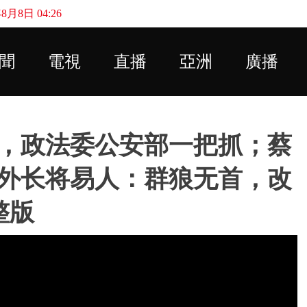
月8日 04:26
Skip to main content
聞
電視
直播
亞洲
廣播
，政法委公安部一把抓；蔡
；外长将易人：群狼无首，改
整版