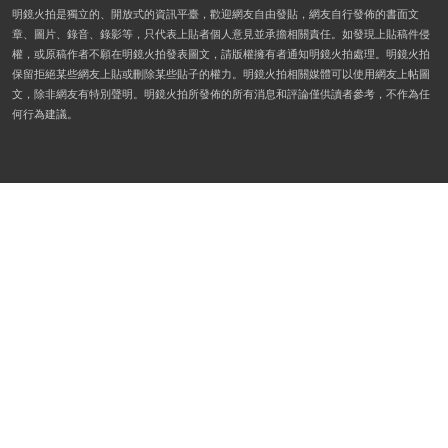
明鏡火拍是獨立的、開放式的資訊平臺，歡迎網友自由發貼，網友自行發佈的書面文
章、圖片、錄音、錄影等，只代表上貼者個人意見並承擔相關責任。如發現上貼稿件侵
權，或原稿作者不願在明鏡火拍發表圖文，請版權擁有者通知明鏡火拍處理。明鏡火拍
保留拒絕某些網友上貼或刪除某些貼子的權力。明鏡火拍相關媒體可以使用網友上帖圖
文，除非網友有特別聲明。明鏡火拍所發佈的所有消息和評論僅供讀者參考，不作為任
何行為建議。