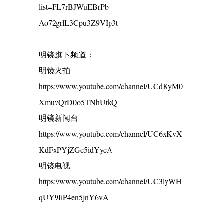
list=PL7rBJWuEBrPb-
Ao72grlL3Cpu3Z9VIp3t
明镜旗下频道：
明镜火拍
https://www.youtube.com/channel/UCdKyM0
XmuvQrD0o5TNhUtkQ
明镜新闻台
https://www.youtube.com/channel/UC6xKvX
KdFxPYjZGc5idYycA
明镜电视
https://www.youtube.com/channel/UC3lyWH
qUY9IiP4en5jnY6vA