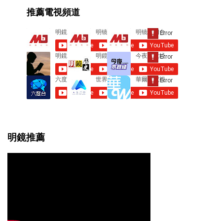
e
推薦電視頻道
n
t
s
明鏡推薦