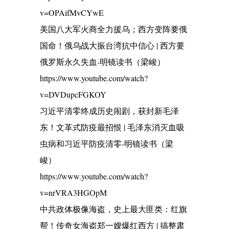
v=OPAifMvCYwE
美国八大军火商全力援乌；西方变阵要俄
国命！俄乌战大振台湾抗中信心 | 西方要
俄罗斯永久失血-明镜读书（梁峻）
https://www.youtube.com/watch?
v=DVDupcFGKOY
习近平清零终成历史闹剧，获封新毛泽
东！文革式防疫最招恨 | 毛泽东消灭血吸
虫病和习近平防疫清零-明镜读书（梁
峻）
https://www.youtube.com/watch?
v=nrVRA3HGOpM
中共政体极像海盗，史上最大匪类：红旗
帮！传奇女海盗郑一嫂爆红西方 | 搞整肃