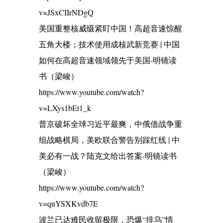
v=JSxCIIrNDgQ
美国重整核威慑紧盯中国！高超音速惊醒
五角大楼；技术使用成核武新竞赛 | 中国
如何在高超音速领域领先于美国-明镜读
书（梁峻）
https://www.youtube.com/watch?
v=LXys1bEt1_k
普京破坏全球习近平最爽，中俄借战争重
组战略棋局，美欧联合警告别踩红线 | 中
美必有一战？陆克文给出答案-明镜读书
（梁峻）
https://www.youtube.com/watch?
v=qnYSXKvdb7E
波兰已达难民收留极限，恐爆“排乌”情