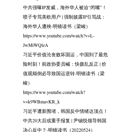
中共强曝IP发威，海外华人被迫“闭嘴”！
喷子专骂美欧用户 | 强制披露IP引骂战：
海外华人遭殃-明镜读书（梁峻）
https://www.youtube.com/watch?v=L-
JwMiWQlzA
习近平价值沦丧败坏国运，中国到了最危
险时刻！前政协委员喊：快拨乱反正 | 价
值观颠倒必导致国运逆转-明镜读书（梁
峻）
https://www.youtube.com/watch?
v=k9WBmavKR_k
习近平遭新围堵，韩国反中情绪达顶点！
中共20大后或重手报复 | 尹锡悦领导韩国
决心反中？-明镜读书（20220524）