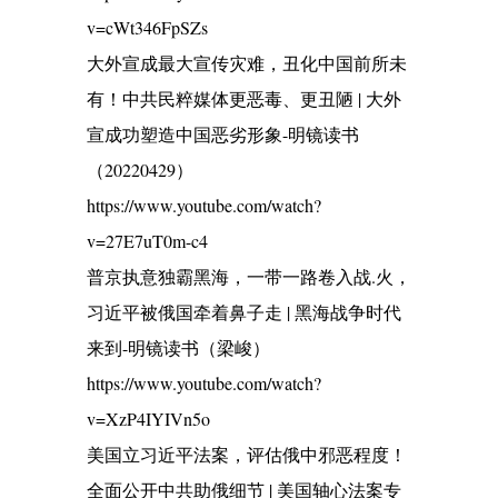
v=cWt346FpSZs
大外宣成最大宣传灾难，丑化中国前所未
有！中共民粹媒体更恶毒、更丑陋 | 大外
宣成功塑造中国恶劣形象-明镜读书
（20220429）
https://www.youtube.com/watch?
v=27E7uT0m-c4
普京执意独霸黑海，一带一路卷入战.火，
习近平被俄国牵着鼻子走 | 黑海战争时代
来到-明镜读书（梁峻）
https://www.youtube.com/watch?
v=XzP4IYIVn5o
美国立习近平法案，评估俄中邪恶程度！
全面公开中共助俄细节 | 美国轴心法案专