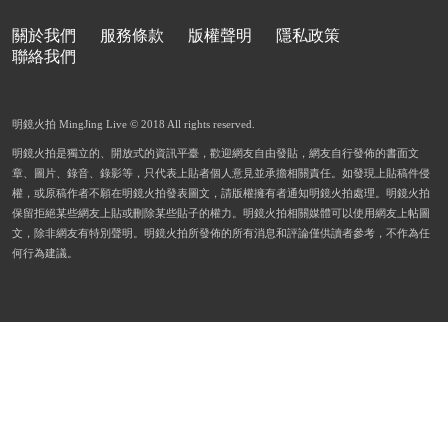
關於我們
服務條款
版權聲明
隱私政策
聯絡我們
明鏡火拍 MingJing Live © 2018 All rights reserved.
明鏡火拍是獨立的、開放式的資訊平臺，歡迎網友自由發貼，網友自行發佈的書面文
章、圖片、錄音、錄影等，只代表上貼者個人意見並承擔相關責任。如發現上貼稿件侵
權，或原稿作者不願在明鏡火拍發表圖文，請版權擁有者通知明鏡火拍處理。明鏡火拍
保留拒絕某些網友上貼或刪除某些貼子的權力。明鏡火拍相關媒體可以使用網友上帖圖
文，除非網友有特別聲明。明鏡火拍所發佈的所有消息和評論僅供讀者參考，不作為任
何行為建議。