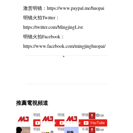
激赏明镜：https://www.paypal.me/huopai
明镜火拍Twitter：
https://twitter.com/MingjingLive
明镜火拍Facebook：
https://www.facebook.com/mingjinghuopai/
C
o
m
m
e
推薦電視頻道
n
t
s