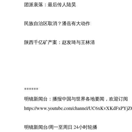
团派衰落：最后传人陆昊
民族自治区取消？潘岳有大动作
陕西千亿矿产案：赵发琦与王林清
******
明镜新闻台：播报中国与世界各地要闻，欢迎订阅
https://www.youtube.com/channel/UC6xKvXKdFxPYjZG
明镜新闻台/周一至周日 24小时轮播