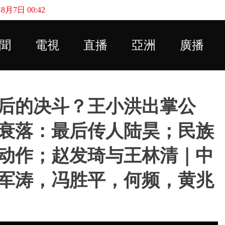
月7日 00:42
Skip to main content
聞
電視
直播
亞洲
廣播
后的决斗？王小洪出掌公
衰落：最后传人陆昊；民族
动作；赵发琦与王林清｜中
军涛，冯胜平，何频，黄兆