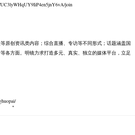
UC3lyWHqUY9IiP4en5jnY6vA/join
谈等原创资讯类内容；综合直播、专访等不同形式；话题涵盖国
活等各方面。明镜力求打造多元、真实、独立的媒体平台，立足
huopai/