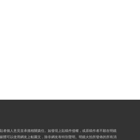
貼者個人意見並承擔相關責任。如發現上貼稿件侵權，或原稿作者不願在明鏡
媒體可以使用網友上帖圖文，除非網友有特別聲明。明鏡火拍所發佈的所有消