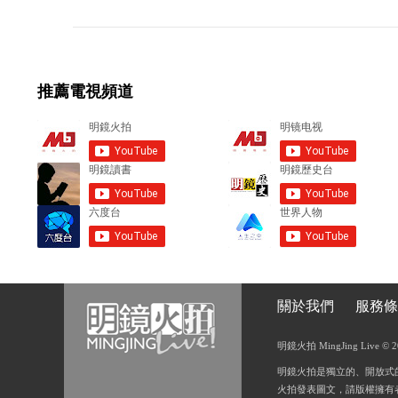
m
m
e
推薦電視頻道
n
t
s
關於我們
服務條
明鏡火拍 MingJing Live © 2018
明鏡火拍是獨立的、開放式
火拍發表圖文，請版權擁有