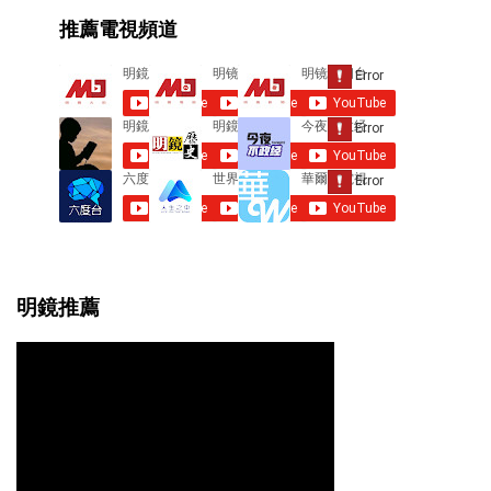
e
推薦電視頻道
n
t
s
明鏡推薦