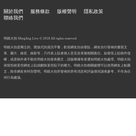
關於我們
服務條款
版權聲明
隱私政策
聯絡我們
明鏡火拍 MingJing Live © 2018 All rights reserved.
明鏡火拍是獨立的、開放式的資訊平臺，歡迎網友自由發貼，網友自行發佈的書面文
章、圖片、錄音、錄影等，只代表上貼者個人意見並承擔相關責任。如發現上貼稿件侵
權，或原稿作者不願在明鏡火拍發表圖文，請版權擁有者通知明鏡火拍處理。明鏡火拍
保留拒絕某些網友上貼或刪除某些貼子的權力。明鏡火拍相關媒體可以使用網友上帖圖
文，除非網友有特別聲明。明鏡火拍所發佈的所有消息和評論僅供讀者參考，不作為任
何行為建議。