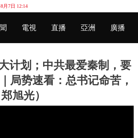
月7日 12:14
Skip to main content
聞
電視
直播
亞洲
廣播
大计划；中共最爱秦制，要
县｜局势速看：总书记命苦，
（郑旭光）