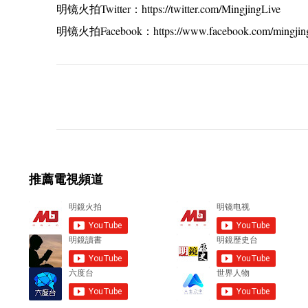
明镜火拍Twitter：https://twitter.com/MingjingLive
明镜火拍Facebook：https://www.facebook.com/mingjing
C
o
m
m
e
推薦電視頻道
n
t
s