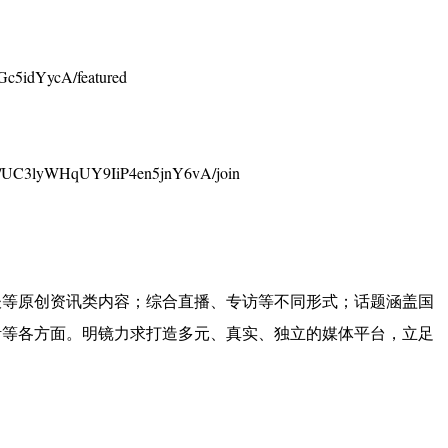
c5idYycA/featured
UC3lyWHqUY9IiP4en5jnY6vA/join
谈等原创资讯类内容；综合直播、专访等不同形式；话题涵盖国
活等各方面。明镜力求打造多元、真实、独立的媒体平台，立足