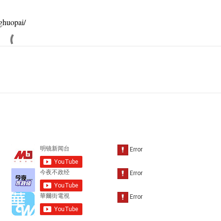
huopai/