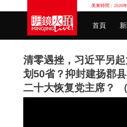
美東時間：2026年8
首頁
新
清零遇挫，习近平另起
划50省？抑封建扬郡
二十大恢复党主席？ 