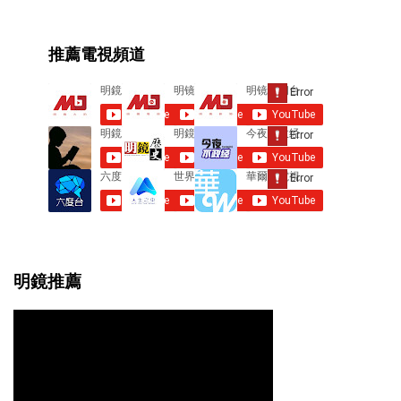
m
e
推薦電視頻道
n
t
s
明鏡推薦