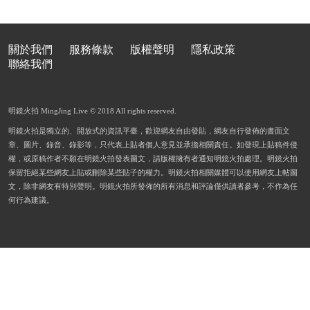
關於我們
服務條款
版權聲明
隱私政策
聯絡我們
明鏡火拍 MingJing Live © 2018 All rights reserved.
明鏡火拍是獨立的、開放式的資訊平臺，歡迎網友自由發貼，網友自行發佈的書面文
章、圖片、錄音、錄影等，只代表上貼者個人意見並承擔相關責任。如發現上貼稿件侵
權，或原稿作者不願在明鏡火拍發表圖文，請版權擁有者通知明鏡火拍處理。明鏡火拍
保留拒絕某些網友上貼或刪除某些貼子的權力。明鏡火拍相關媒體可以使用網友上帖圖
文，除非網友有特別聲明。明鏡火拍所發佈的所有消息和評論僅供讀者參考，不作為任
何行為建議。